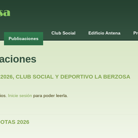
Club Social
Edificio Antena
Pr
Publicaciones
caciones
026, CLUB SOCIAL Y DEPORTIVO LA BERZOSA
rios.
Inicie sesión
para poder leerla.
OTAS 2026